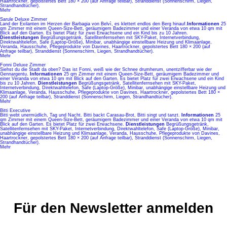
Haartrockner, gepolstertes Bett 180 × 200 (auf Anfrage teilbar), Stranddienst (Sonnenschirm, Liegen,
Strandhandtücher).
Mehr
Sarule Deluxe Zimmer
Land der Exilanten im Herzen der Barbagia von Belvì, es klettert endlos den Berg hinauf.
Informationen
25
qm Zimmer mit einem Queen-Size-Bett, geräumigem Badezimmer und einer Veranda von etwa 10 qm mit
Blick auf den Garten. Es bietet Platz für zwei Erwachsene und ein Kind bis zu 10 Jahren.
Dienstleistungen
Begrüßungsgetränk, Satellitenfernsehen mit SKY-Paket, Internetverbindung,
Direktwahltelefon, Safe (Laptop-Größe), Minibar, unabhängige einstellbare Heizung und Klimaanlage,
Veranda, Hausschuhe, Pflegeprodukte von Davines, Haartrockner, gepolstertes Bett 180 × 200 (auf
Anfrage teilbar), Stranddienst (Sonnenschirm, Liegen, Strandhandtücher).
Mehr
Fonni Deluxe Zimmer
Siehst du die Stadt da oben? Das ist Fonni, weiß wie der Schnee drumherum, unentzifferbar wie der
Gennargentu.
Informationen
25 qm Zimmer mit einem Queen-Size-Bett, geräumigem Badezimmer und
einer Veranda von etwa 10 qm mit Blick auf den Garten. Es bietet Platz für zwei Erwachsene und ein Kind
bis zu 10 Jahren.
Dienstleistungen
Begrüßungsgetränk, Satellitenfernsehen mit SKY-Paket,
Internetverbindung, Direktwahltelefon, Safe (Laptop-Größe), Minibar, unabhängige einstellbare Heizung und
Klimaanlage, Veranda, Hausschuhe, Pflegeprodukte von Davines, Haartrockner, gepolstertes Bett 180 ×
200 (auf Anfrage teilbar), Stranddienst (Sonnenschirm, Liegen, Strandhandtücher).
Mehr
Bitti Executive
Bitti webt unermüdlich, Tag und Nacht. Bitti backt Carasau-Brot, Bitti singt und tanzt.
Informationen
25
qm Zimmer mit einem Queen-Size-Bett, geräumigem Badezimmer und einer Veranda von etwa 10 qm mit
Blick auf den Garten. Es bietet Platz für zwei Erwachsene.
Dienstleistungen
Begrüßungsgetränk,
Satellitenfernsehen mit SKY-Paket, Internetverbindung, Direktwahltelefon, Safe (Laptop-Größe), Minibar,
unabhängige einstellbare Heizung und Klimaanlage, Veranda, Hausschuhe, Pflegeprodukte von Davines,
Haartrockner, gepolstertes Bett 180 × 200 (auf Anfrage teilbar), Stranddienst (Sonnenschirm, Liegen,
Strandhandtücher).
Mehr
Für den Newsletter anmelden