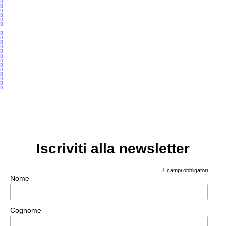
Deluxe con Veranda
Montagna
Galleria
Classic
Borghi
Offerte
Family
Prenota ora
Iscriviti alla newsletter
*
campi obbligatori
Nome
Cognome