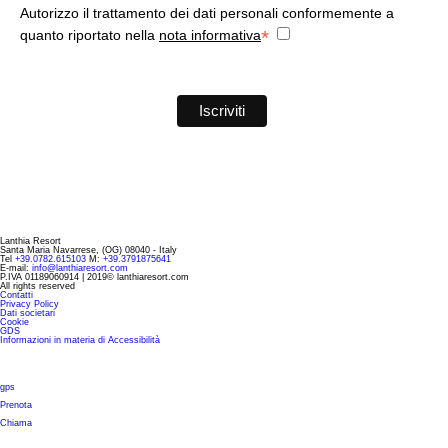
Deluxe con Veranda
Montagna
Galleria
Autorizzo il trattamento dei dati personali conformemente a
*
quanto riportato nella
nota informativa
Classic
Borghi
Offerte
Family
Prenota ora
Lanthia Resort
Santa Maria Navarrese, (OG) 08040 - Italy
Tel
+39.0782.615103
M:
+39.3791875641
E-mail:
info@lanthiaresort.com
P.IVA 01189060914 | 2019© lanthiaresort.com
All rights reserved
Contatti
Privacy Policy
Dati societari
Cookie
GDS
Informazioni in materia di Accessibilità
gps
Prenota
Chiama